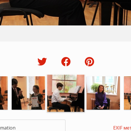
rmation
EXIF ме