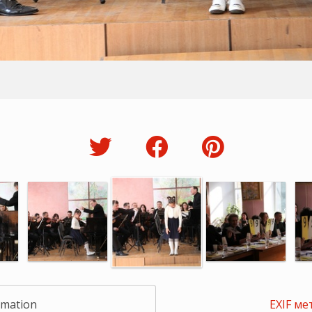
rmation
EXIF ме