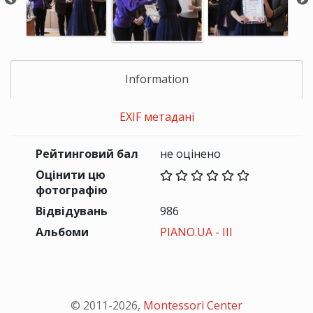
Information
EXIF метадані
Рейтинговий бал
не оцінено
Оцінити цю
фотографію
Відвідувань
986
Альбоми
PIANO.UA - III
© 2011-
2026
,
Montessori Center