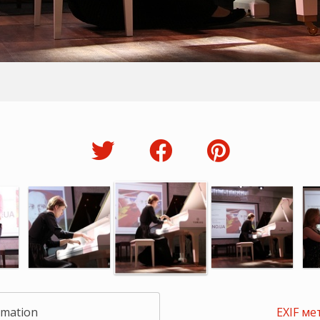
rmation
EXIF ме