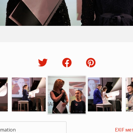
rmation
EXIF ме