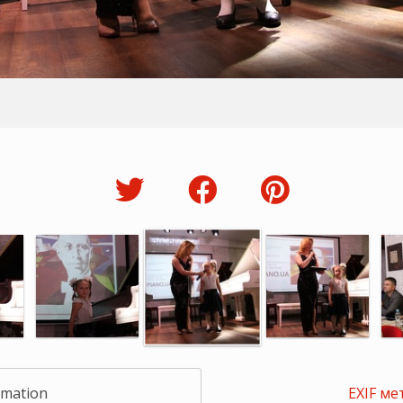
rmation
EXIF ме