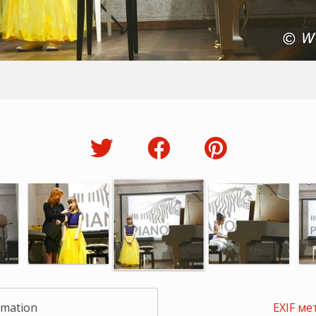
rmation
EXIF ме