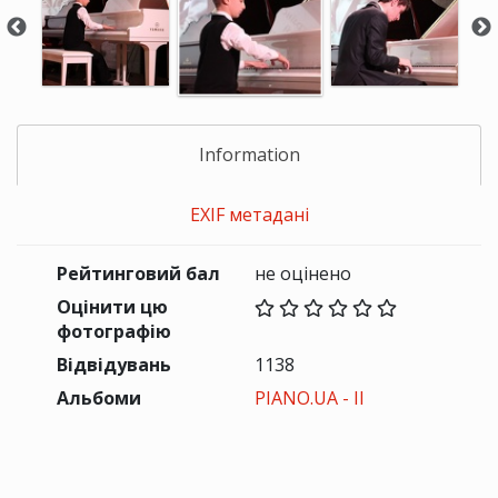
Information
EXIF метадані
Рейтинговий бал
не оцінено
Оцінити цю
фотографію
Відвідувань
1138
Альбоми
PIANO.UA - II