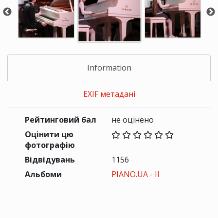
Information
EXIF метадані
Рейтинговий бал
не оцінено
Оцінити цю
фотографію
Відвідувань
1156
Альбоми
PIANO.UA - II