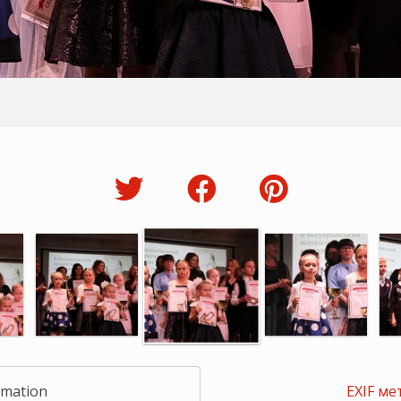
rmation
EXIF ме