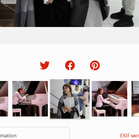
rmation
EXIF ме