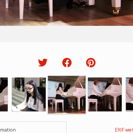
rmation
EXIF ме