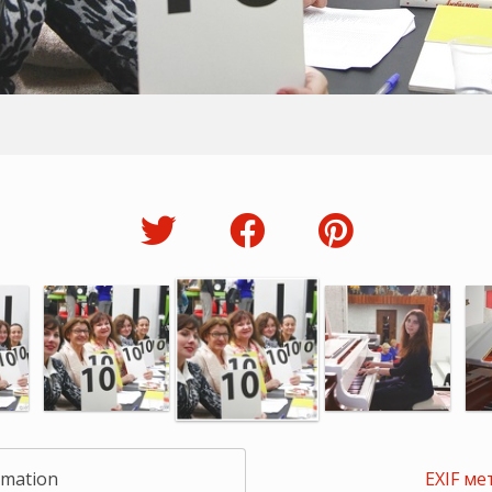
rmation
EXIF ме