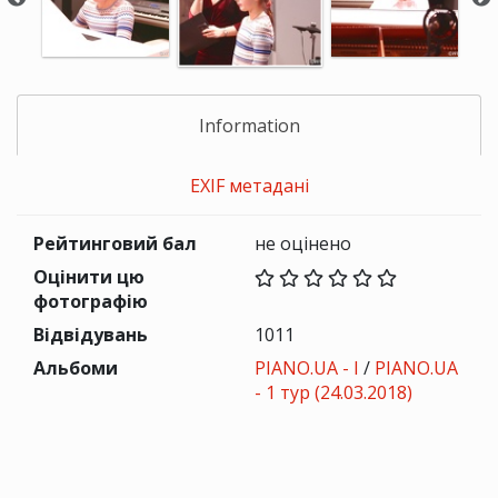
Information
EXIF метадані
Рейтинговий бал
не оцінено
Оцінити цю
фотографію
Відвідувань
1011
Альбоми
PIANO.UA - I
/
PIANO.UA
- 1 тур (24.03.2018)